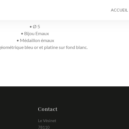
ACCUEIL
• Ø 5
• Bijou Emaux
• Médaillon émaux
géométrique bleu or et platine sur fond blanc.
Contact
Le Vésinet
78110