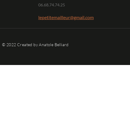
06.68.74.74.25
lepetitemailleur@gmail.com
© 2022 Created by Anatole Belliard