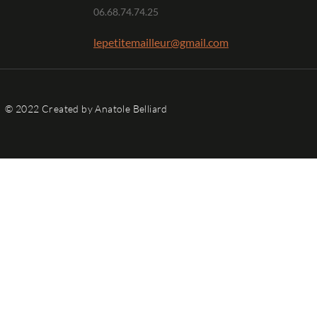
06.68.74.74.25
lepetitemailleur@gmail.com
© 2022 Created by Anatole Belliard