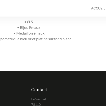
ACCUEIL
• Ø 5
• Bijou Emaux
• Médaillon émaux
géométrique bleu or et platine sur fond blanc.
Contact
Le Vésinet
78110