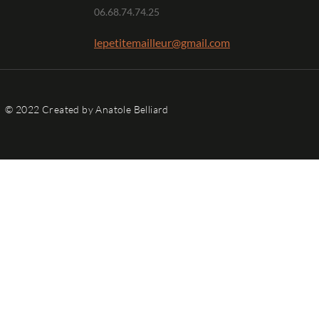
06.68.74.74.25
lepetitemailleur@gmail.com
© 2022 Created by Anatole Belliard