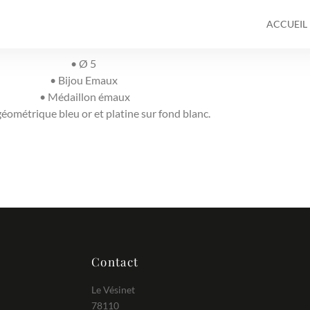
ACCUEIL
• Ø 5
• Bijou Emaux
• Médaillon émaux
géométrique bleu or et platine sur fond blanc.
Contact
Le Vésinet
78110