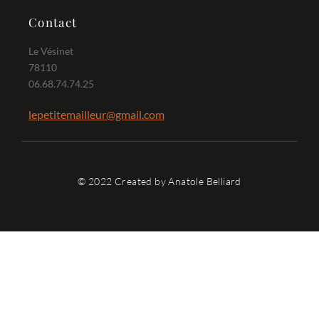
Contact
Le Vésinet
78110
06.68.74.74.25
lepetitemailleur@gmail.com
© 2022 Created by Anatole Belliard