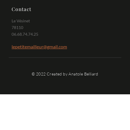
Contact
Le Vésinet
78110
06.68.74.74.25
lepetitemailleur@gmail.com
© 2022 Created by Anatole Belliard