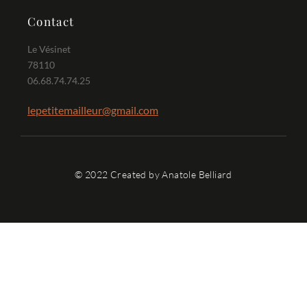
Contact
Le Vésinet
78110
06.68.74.74.25
lepetitemailleur@gmail.com
© 2022 Created by Anatole Belliard